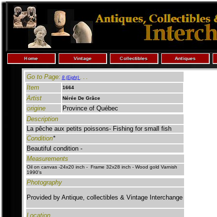
Go to Page:
. .
8 (Eight)
.
Item
1664
Artist
Nérée De Grâce
rigine
Province of Québec
O
Description
La pêche aux petits poissons- Fishing for small fish
Condition
*
Beautiful condition -
Measurements
Oil on canvas -24x20 inch - Frame 32x28
inch -
Wood gold Varnish
1990's
Photography
Provided by Antique, collectibles & Vintage Interchange
Location