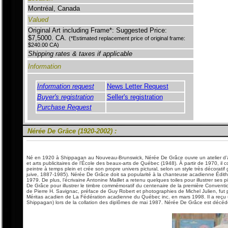
Montréal, Canada
Valued
Original Art including Frame*: Suggested Price:
$7,5000. CA.
(*Estimated replacement price of original frame:
$240.00 CA)
Shipping rates & taxes if applicable
Information
Information request
News Letter Request
Buyer's registration
Seller's registration
Purchase Request
Nérée De Grâce
(1920-2002) :
Né en 1920 à Shippagan au Nouveau-Brunswick, Nérée De Grâce ouvre un atelier d’art
et arts publicitaires de l’École des beaux-arts de Québec (1948). À partir de 1970, il 
peintre à temps plein et crée son propre univers pictural, selon un style très décorati
juive, 1887-1985). Nérée De Grâce doit sa popularité à la chanteuse acadienne Édith Bu
1979. De plus, l’écrivaine Antonine Maillet a retenu quelques toiles pour illustrer 
De Grâce pour illustrer le timbre commémoratif du centenaire de la première Convent
de Pierre H. Savignac, préface de Guy Robert et photographies de Michel Julien, fut 
Méritas acadien de La Fédération acadienne du Québec inc. en mars 1998. Il a reçu un
Shippagan) lors de la collation des diplômes de mai 1987. Nérée De Grâce est décédé