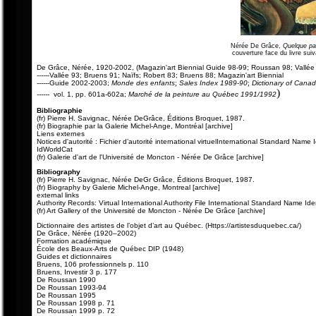
Nérée De Grâce,
Quelque pa
couverture face du livre suiv
De Grâce, Nérée, 1920-2002, (Magazin'art Biennial Guide 98-99; Roussan 98; Vallée
------Vallée 93; Bruens 91; Naïfs; Robert 83; Bruens 88; Magazin'art Biennial
------Guide 2002-2003;
Monde des enfants
;
Sales Index 1989-90
;
Dictionary of Canadi
)
------
vol. 1, pp. 601a-602a;
Marché de la peinture au Québec 1991/1992
Bibliographie
(fr) Pierre H. Savignac, Nérée DeGrâce, Éditions Broquet, 1987.
(fr) Biographie par la Galerie Michel-Ange, Montréal [archive]
Liens externes
Notices d'autorité : Fichier d’autorité international virtuelInternational Standard Na
IdWorldCat
(fr) Galerie d'art de l'Université de Moncton - Nérée De Grâce [archive]
Bibliography
(fr) Pierre H. Savignac, Nérée DeGr Grâce, Éditions Broquet, 1987.
(fr) Biography by Galerie Michel-Ange, Montreal [archive]
external links
Authority Records: Virtual International Authority File International Standard Name I
(fr) Art Gallery of the Université de Moncton - Nérée De Grâce [archive]
Dictionnaire des artistes de l’objet d’art au Québec. (Https://artistesduquebec.ca/)
De Grâce, Nérée (1920–2002)
Formation académique
École des Beaux-Arts de Québec DIP (1948)
Guides et dictionnaires
Bruens, 106 professionnels p. 110
Bruens, Investir 3 p. 177
De Roussan 1990
De Roussan 1993-94
De Roussan 1995
De Roussan 1998 p. 71
De Roussan 1999 p. 72