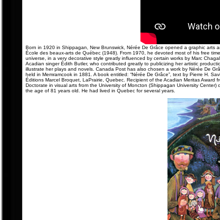
Born in 1920 in Shippagan, New Brunswick, Nérée De Grâce opened a graphic arts and 
École des beaux-arts de Québec (1948). From 1970, he devoted most of his free time t
universe, in a very decorative style greatly influenced by certain works by Marc Chaga
Acadian singer Édith Butler, who contributed greatly to publicizing her artistic produc
illustrate her plays and novels. Canada Post has also chosen a work by Nérée De Grâc
held in Memramcook in 1881. A book entitled: “Nérée De Grâce”, text by Pierre H. Sa
Éditions Marcel Broquet, LaPrairie, Quebec. Recipient of the Acadian Meritas Award
Doctorate in visual arts from the University of Moncton (Shippagan University Cente
the age of 81 years old. He had lived in Quebec for several years.