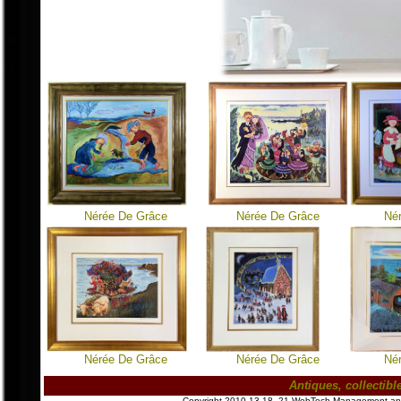
Nérée De Grâce
Nérée De Grâce
Né
Nérée De Grâce
Nérée De Grâce
Né
Antiques, collectib
Copyright 2010-13-18- 21 WebTech Management and P