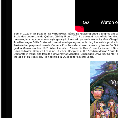
Born in 1920 in Shippagan, New Brunswick, Nérée De Grâce opened a graphic arts and 
École des beaux-arts de Québec (1948). From 1970, he devoted most of his free time t
universe, in a very decorative style greatly influenced by certain works by Marc Chaga
Acadian singer Édith Butler, who contributed greatly to publicizing her artistic produc
illustrate her plays and novels. Canada Post has also chosen a work by Nérée De Grâc
held in Memramcook in 1881. A book entitled: “Nérée De Grâce”, text by Pierre H. Sa
Éditions Marcel Broquet, LaPrairie, Quebec. Recipient of the Acadian Meritas Award
Doctorate in visual arts from the University of Moncton (Shippagan University Cente
the age of 81 years old. He had lived in Quebec for several years.