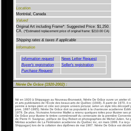
Location
Montréal, Canada
Valued
Original Art including Frame*: Suggested Price: $1,250.
CA.
(*Estimated replacement price of original frame: $210.00 CA)
Shipping rates & taxes if applicable
Information
Information request
News Letter Request
Buyer's registration
Seller's registration
Purchase Request
Nérée De Grâce
(1920-2002) :
Né en 1920 à Shippagan au Nouveau-Brunswick, Nérée De Grâce ouvre un atelier d’art
et arts publicitaires de l’École des beaux-arts de Québec (1948). À partir de 1970, il 
peintre à temps plein et crée son propre univers pictural, selon un style très décorati
juive, 1887-1985). Nérée De Grâce doit sa popularité à la chanteuse acadienne Édith Bu
1979. De plus, l’écrivaine Antonine Maillet a retenu quelques toiles pour illustrer 
De Grâce pour illustrer le timbre commémoratif du centenaire de la première Convent
de Pierre H. Savignac, préface de Guy Robert et photographies de Michel Julien, fut 
Méritas acadien de La Fédération acadienne du Québec inc. en mars 1998. Il a reçu un
Shippagan) lors de la collation des diplômes de mai 1987. Nérée De Grâce est décédé