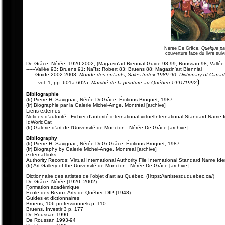
Nérée De Grâce,
Quelque pa
couverture face du livre suiv
De Grâce, Nérée, 1920-2002, (Magazin'art Biennial Guide 98-99; Roussan 98; Vallée
------Vallée 93; Bruens 91; Naïfs; Robert 83; Bruens 88; Magazin'art Biennial
------Guide 2002-2003;
Monde des enfants
;
Sales Index 1989-90
;
Dictionary of Canadi
)
------
vol. 1, pp. 601a-602a;
Marché de la peinture au Québec 1991/1992
Bibliographie
(fr) Pierre H. Savignac, Nérée DeGrâce, Éditions Broquet, 1987.
(fr) Biographie par la Galerie Michel-Ange, Montréal [archive]
Liens externes
Notices d'autorité : Fichier d’autorité international virtuelInternational Standard Na
IdWorldCat
(fr) Galerie d'art de l'Université de Moncton - Nérée De Grâce [archive]
Bibliography
(fr) Pierre H. Savignac, Nérée DeGr Grâce, Éditions Broquet, 1987.
(fr) Biography by Galerie Michel-Ange, Montreal [archive]
external links
Authority Records: Virtual International Authority File International Standard Name I
(fr) Art Gallery of the Université de Moncton - Nérée De Grâce [archive]
Dictionnaire des artistes de l’objet d’art au Québec. (Https://artistesduquebec.ca/)
De Grâce, Nérée (1920–2002)
Formation académique
École des Beaux-Arts de Québec DIP (1948)
Guides et dictionnaires
Bruens, 106 professionnels p. 110
Bruens, Investir 3 p. 177
De Roussan 1990
De Roussan 1993-94