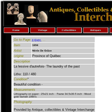
Go to Page:
. .
8 (Eight)
.
Item
1694
Artist
Nérée De Grâce
rigine
Province of Québec
O
Description
La lessive d'autrefois- The laundry of the past
Litho: 110 / 480
Condition
*
Beautiful condition -
Measurements
Lithography on paper - 25x21 inch - Frame 34.5x30.5
inch -
Wood
gold Varnish 1990's
Photography
Provided by Antique, collectibles & Vintage Interchange